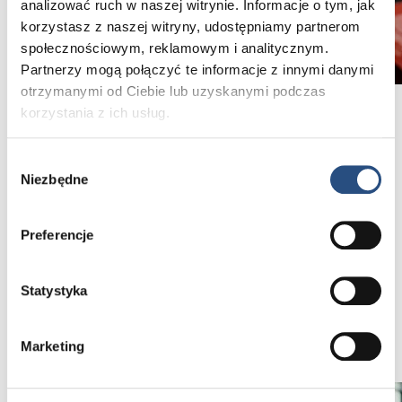
analizować ruch w naszej witrynie. Informacje o tym, jak
korzystasz z naszej witryny, udostępniamy partnerom
społecznościowym, reklamowym i analitycznym.
Partnerzy mogą połączyć te informacje z innymi danymi
otrzymanymi od Ciebie lub uzyskanymi podczas
korzystania z ich usług.
Szczególne zaproszenie do naszych salonów
kierowaliśmy w tych dniach do rodzin z dziećmi.
Wybór
Wiemy, że przy małych dzieciach często
Niezbędne
zgody
niełatwo podejmować tak ważne decyzje jak
zakup całkiem nowego, wymarzonego
samochodu. Aby dorośli mogli w spokoju poznać
Preferencje
naszą ofertę, ich dziećmi zaopiekowały się
w tym czasie animatorki. Specjalnie
przygotowane zabawki, klocki i kolorowanki
Statystyka
okazały się doskonałym pomysłem na zabawę,
choć największe uśmiechy i tak wywołały lody
i wata cukrowa.
Marketing