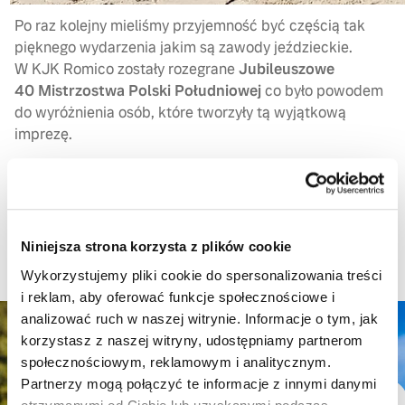
Po raz kolejny mieliśmy przyjemność być częścią tak
pięknego wydarzenia jakim są zawody jeździeckie.
W KJK Romico zostały rozegrane
Jubileuszowe
40 Mistrzostwa Polski Południowej
co było powodem
do wyróżnienia osób, które tworzyły tą wyjątkową
imprezę.
Jak zawsze trudne, wymagające parkury wyłoniły
finalistów w siedmiu kategoriach wiekowych.
Przygotowano dla zawodników parkur warm up,
następnie przeprowadzono losowanie. Fantastyczna
Niniejsza strona korzysta z plików cookie
jesienna pogoda oraz dobrze przygotowane zaplecze
Wykorzystujemy pliki cookie do spersonalizowania treści
pozwoliło przeprowadzić zawody na wysokim poziomie.
i reklam, aby oferować funkcje społecznościowe i
analizować ruch w naszej witrynie. Informacje o tym, jak
korzystasz z naszej witryny, udostępniamy partnerom
społecznościowym, reklamowym i analitycznym.
Partnerzy mogą połączyć te informacje z innymi danymi